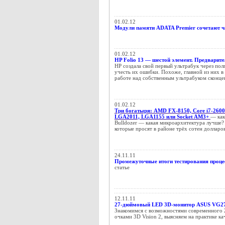
01.02.12
Модули памяти ADATA Premier сочетают ча
01.02.12
HP Folio 13 — шестой элемент. Предварит
HP создала свой первый ультрабук через пол
учесть их ошибки. Похоже, главной из них в
работе над собственным ультрабуком сконце
01.02.12
Три богатыря: AMD FX-8150, Core i7-2600
LGA2011, LGA1155 или Socket AM3+
— как
Bulldozer — какая микроархитектура лучше? 
которые просят в районе трёх сотен долларо
24.11.11
Промежуточные итоги тестирования процес
статье
12.11.11
27-дюймовый LED 3D-монитор ASUS VG278
Знакомимся с возможностями современного
очками 3D Vision 2, выясняем на практике к