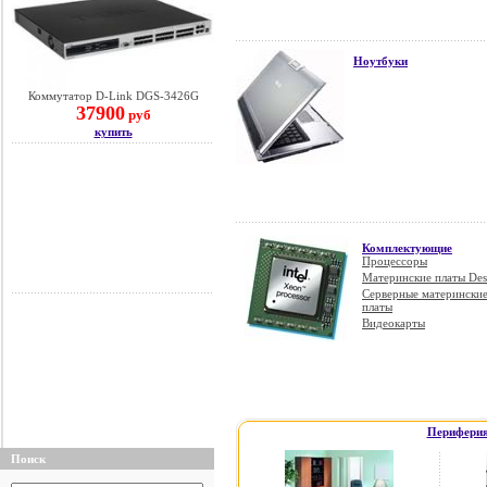
Ноутбуки
Коммутатор D-Link DGS-3426G
37900
руб
купить
Комплектующие
Процессоры
Материнские платы Des
Серверные матерински
платы
Видеокарты
Периферия
Поиск