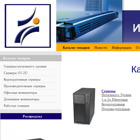
Каталог товаров
Новости
Информация
О 
Каталог товаров
К
Серверы начального уровня
Серверы 1U-2U
Корпоративные серверы
Производительные серверы
Серверы
Офисные компьютеры
Начального Уровня
Домашние компьютеры
1 и 2х Юнитовые
Корпоративные
Рабочие станции
Производительные
Распродажа