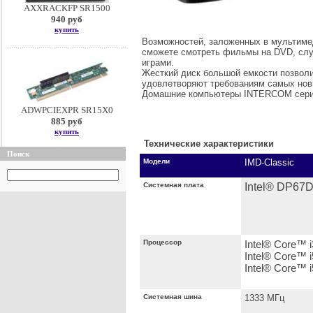
AXXRACKFP SR1500
940 руб
купить
Возможностей, заложенных в мультиме
сможете смотреть фильмы на DVD, сл
играми.
Жесткий диск большой емкости позволи
удовлетворяют требованиям самых нов
Домашние компьютеры INTERCOM серии 
ADWPCIEXPR SR15X0
885 руб
купить
Технические характеристики
Поиск
Модели
IMD-Classic
Системная плата
Intel® DP67
Процессор
Intel® Core™ 
Intel® Core™ 
Intel® Core™ 
Системная шина
1333 МГц