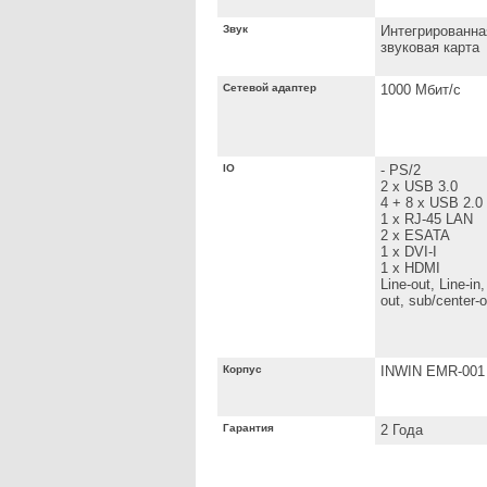
Звук
Интегрированна
звуковая карта
Сетевой адаптер
1000 Мбит/с
IO
- PS/2
2 x USB 3.0
4 + 8 x USB 2.0
1 x RJ-45 LAN
2 x ESATA
1 x DVI-I
1 x HDMI
Line-out, Line-in
out, sub/center-
Корпус
INWIN EMR-001
Гарантия
2 Года