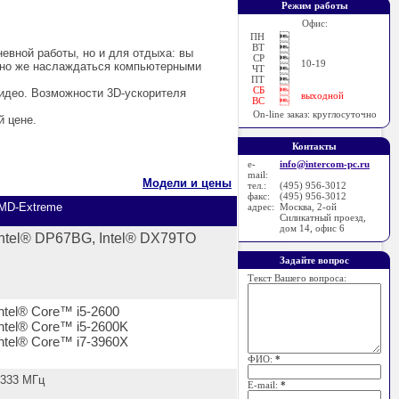
Режим работы
Офис:
ПН

ВТ

вной работы, но и для отдыха: вы
СР

10-19
чно же наслаждаться компьютерными
ЧТ

ПТ

СБ

видео. Возможности 3D-ускорителя
выходной
ВС

On-line заказ: круглосуточно
 цене.
Контакты
e-
info@intercom-pc.ru
mail:
Модели и цены
тел.:
(495) 956-3012
факс:
(495) 956-3012
MD-Extreme
адрес:
Москва, 2-ой
Силикатный проезд,
дом 14, офис 6
Intel® DP67BG, Intel® DX79TO
Задайте вопрос
Текст Вашего вопроса:
Intel® Core™ i5-2600
Intel® Core™ i5-2600K
Intel® Core™ i7-3960X
ФИО:
*
1333 МГц
E-mail:
*