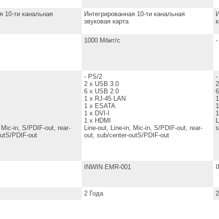
я 10-ти канальная
Интегрированная 10-ти канальная
И
звуковая карта
к
1000 Мбит/с
-
- PS/2
-
2 x USB 3.0
2
6 x USB 2.0
6
1 x RJ-45 LAN
1
1 x ESATA
1 x DVI-I
1
1 x HDMI
L
, Mic-in, S/PDIF-out, rear-
Line-out, Line-in, Mic-in, S/PDIF-out, rear-
s
outS/PDIF-out
out, sub/center-outS/PDIF-out
INWIN EMR-001
2 Года
2