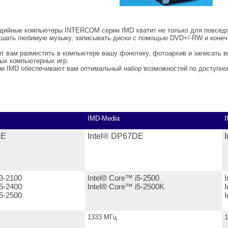
дийные компьютеры INTERCOM серии IMD хватит не только для повседне
ушать любимую музыку, записывать диски с помощью DVD+/-RW и коне
т вам разместить в компьютере вашу фонотеку, фотоархив и записать 
ых компьютерных игр.
IMD обеспечивают вам оптимальный набор возможностей по доступной
IMD-Media
I
DE
Intel® DP67DE
i3-2100
Intel® Core™ i5-2500
i5-2400
Intel® Core™ i5-2500K
i5-2500
1333 МГц