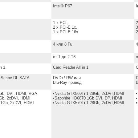
Intel® P67
I
1 x PCI,
2
2 x PCI-E 1x,
3
1 x PCI-E 16x
2
4 или 8 Гб
4
от 1 до 2 Тб
о
n 1
Card Reader All in 1
C
 Scribe DL SATA
DVD+/-RW или
Blu-Ray привод
B
1Gb, DVI, HDMI, VGA
•Nvidia GTX560Ti 1,28Gb, 2xDVI,HDMI
•
1Gb, 2xDVI, HDMI
•Sapphire HD6870 1Gb DVI, DP, HDMI
•
 1Gb, 2xDVI, HDMI
•Nvidia GTX570Ti 1,28Gb, 2xDVI,HDMI
•