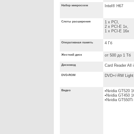
Набор микросхем
Intel® H67
Слоты расширения
1 x PCI,
2 x PCI-E 1x,
1 x PCI-E 16x
Оперативная память
4 Гб
Жесткий диск
от 500 до 1 Тб
Дисковод
Card Reader All i
DVD-ROM
DVD+/-RW Light
Видео
•Nvidia GT520 
•Nvidia GT450 
•Nvidia GT550Ti