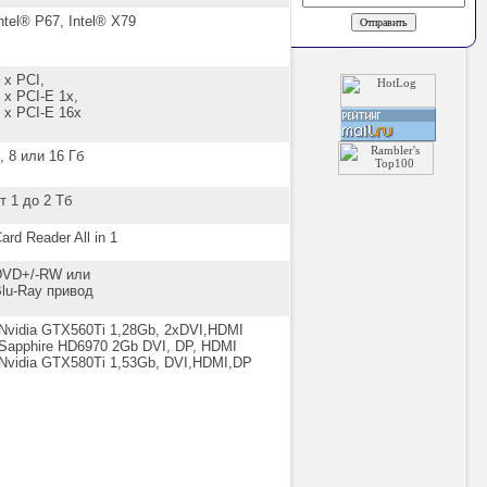
ntel® P67, Intel® X79
 x PCI,
 x PCI-E 1x,
 x PCI-E 16x
, 8 или 16 Гб
т 1 до 2 Тб
ard Reader All in 1
DVD+/-RW или
lu-Ray привод
Nvidia GTX560Ti 1,28Gb, 2xDVI,HDMI
Sapphire HD6970 2Gb DVI, DP, HDMI
Nvidia GTX580Ti 1,53Gb, DVI,HDMI,DP